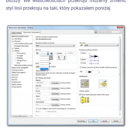
bliższy. We właściwościach przekroju możemy zmienić
styl linii przekroju na taki, który pokazałem poniżej.