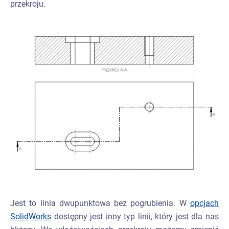
przekroju.
Jest to linia dwupunktowa bez pogrubienia. W
opcjach
SolidWorks
dostępny jest inny typ linii, który jest dla nas