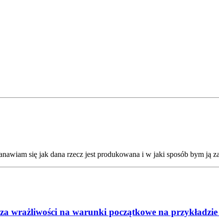
anawiam się jak dana rzecz jest produkowana i w jaki sposób bym ją z
liza wrażliwości na warunki początkowe na przykładzi