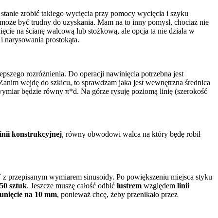
stanie zrobić takiego wycięcia przy pomocy wycięcia i szyku
może być trudny do uzyskania. Mam na to inny pomysł, chociaż nie
ęcie na ścianę walcową lub stożkową, ale opcja ta nie działa w
i narysowania prostokąta.
epszego rozróżnienia. Do operacji nawinięcia potrzebna jest
 Zanim wejdę do szkicu, to sprawdzam jaka jest wewnętrzna średnica
 wymiar będzie równy π*d. Na górze rysuję poziomą linię (szerokość
linii konstrukcyjnej
, równy obwodowi walca na który będę robił
Y
z przepisanym wymiarem sinusoidy. Po powiększeniu miejsca styku
50 sztuk
. Jeszcze muszę całość odbić
lustrem
względem
linii
unięcie na 10 mm
, ponieważ chcę, żeby przenikało przez