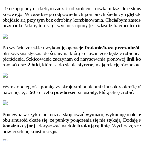
Ten etap pracy chciałbym zacząć od zrobienia rowka o kształcie sin
kołowego. W zasadzie po odpowiednich pomiarach średnicy i głęboko
obejdzie się przy tym bez odrobiny kombinowania. Chciałbym zastosow
przypadku ściany torusa (a wycinek opony jest właśnie fragmentem t
Po wyjściu ze szkicu wykonuję operację
Dodanie/baza przez obrót
płaszczyzna styczna do ściany na którą to nawinięcie będzie robion
pierścienia. Szkicowanie zaczynam od narysowania pionowej
linii 
rowka) oraz
2 łuki
, które są do siebie
styczne
, mają relację równe or
Wymiar odległości pomiędzy skrajnymi punktami sinusoidy określę
nawinięcie, a
50
to liczba
powtórzeń
sinusoidy, którą chcę zrobić.
Ponieważ w szyku nie można skopiować wymiaru, wykonuję małe o
obu sinusoid okaże się, że punkty połączenia się nie stykają. Dodaję 
konstrukcyjnej
i dorysować na dole
brakującą linię
. Wychodzę ze 
powierzchnię konstrukcyjną.