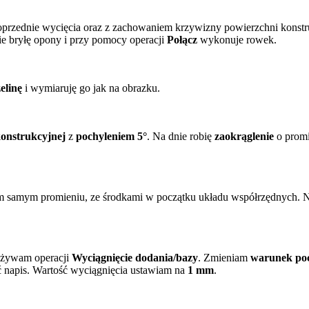
oprzednie wycięcia oraz z zachowaniem krzywizny powierzchni konstr
e bryłę opony i przy pomocy operacji
Połącz
wykonuje rowek.
elinę
i wymiaruję go jak na obrazku.
onstrukcyjnej
z
pochyleniem 5°
. Na dnie robię
zaokrąglenie
o prom
m samym promieniu, ze środkami w początku układu współrzędnych. N
 używam operacji
Wyciągnięcie dodania/bazy
. Zmieniam
warunek po
 napis. Wartość wyciągnięcia ustawiam na
1 mm
.