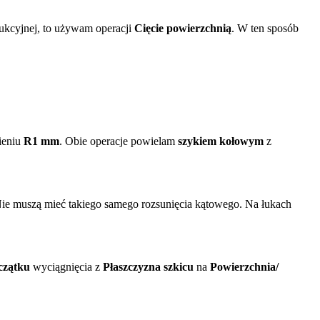
ukcyjnej, to używam operacji
Cięcie powierzchnią
. W ten sposób
ieniu
R1 mm
. Obie operacje powielam
szykiem kołowym
z
ie muszą mieć takiego samego rozsunięcia kątowego. Na łukach
czątku
wyciągnięcia z
Płaszczyzna szkicu
na
Powierzchnia/