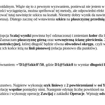
usoidalnym. Wiąże się to z pewnym wyzwaniem, ponieważ nie jestem w 
ści wyciągnięcia, można spróbować tej metody, ale odpowiedni efekt 
ać tutaj nawinięcie szkicu na kształt. Niestety dobry wynik da nawini
orusa). Dlatego zacznę od wstawienia
szkicu
na
płaszczyznę przednią
(opcja
Scalaj wyniki
powinna być odznaczona) i zmieniam
kolor
dla l
e. Zaznaczam
płaszczyznę górną
oraz
wewnętrzną ścianę pierścienia
.
konstrukcyjnej
, której długość będzie równa
obwodowi okręgu
, czyli
az ich końce leżą na
linii pionowej
(relacja pionowo dla punktów).
 równaniem:
=’D1@Szkic8’/50
, gdzie
D1@Szkic8
to wymiar
długości 
szustwo. Najpierw wykonuję
szyk liniowy
z
2 powtórzeniami
w
osi 
relację
wspólne
pomiędzy nimi. Następnie edytuję liczbę powtórzeń na
szkicu i wykonuję operację
Zawijaj
z zakładki
Operacje
. Wpisuję
ods