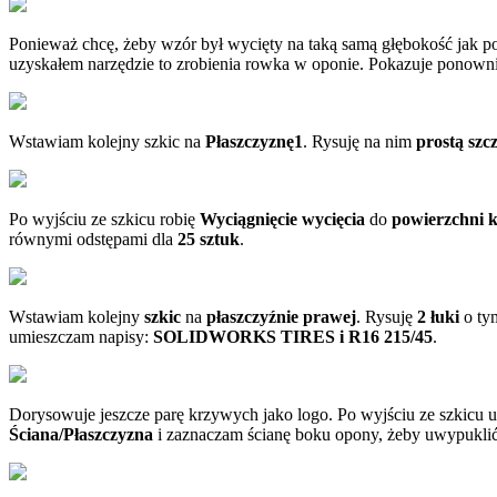
Ponieważ chcę, żeby wzór był wycięty na taką samą głębokość jak p
uzyskałem narzędzie to zrobienia rowka w oponie. Pokazuje ponowni
Wstawiam kolejny szkic na
Płaszczyznę1
. Rysuję na nim
prostą szcz
Po wyjściu ze szkicu robię
Wyciągnięcie wycięcia
do
powierzchni k
równymi odstępami dla
25 sztuk
.
Wstawiam kolejny
szkic
na
płaszczyźnie prawej
. Rysuję
2 łuki
o ty
umieszczam napisy:
SOLIDWORKS TIRES i R16 215/45
.
Dorysowuje jeszcze parę krzywych jako logo. Po wyjściu ze szkicu
Ściana/Płaszczyzna
i zaznaczam ścianę boku opony, żeby uwypuklić