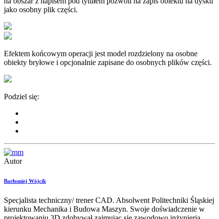
na obszar z napisem pod tytułem pozwoli na zapis obiektu na dysku
jako osobny plik części.
Efektem końcowym operacji jest model rozdzielony na osobne
obiekty bryłowe i opcjonalnie zapisane do osobnych plików części.
Podziel się:
Autor
Barłomiej Wójcik
Specjalista techniczny/ trener CAD. Absolwent Politechniki Śląskiej
kierunku Mechanika i Budowa Maszyn. Swoje doświadczenie w
projektowaniu 3D zdobywał zajmując się zawodowo inżynierią